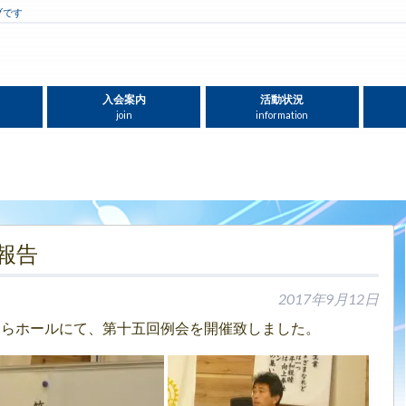
ブです
入会案内
活動状況
join
information
報告
2017年9月12日
ぐらホールにて、第十五回例会を開催致しました。