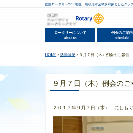
国際ロータリー2780地区 相模原市全域を対象としたクラ
ロータリーについて
例会のご案内
about us
schedule
HOME
>
活動状況
>
９月７日（木）例会のご報告
９月７日（木）例会のご
２０１７年９月７日（木） にしも