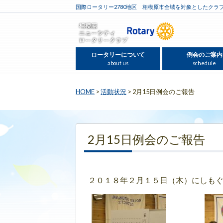
国際ロータリー2780地区 相模原市全域を対象としたクラ
ロータリーについて
例会のご案内
about us
schedule
HOME
>
活動状況
>
2月15日例会のご報告
2月15日例会のご報告
２０１８年２月１５日（木）にしも