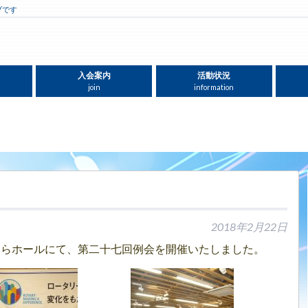
ブです
入会案内
活動状況
join
information
2018年2月22日
ぐらホールにて、第二十七回例会を開催いたしました。