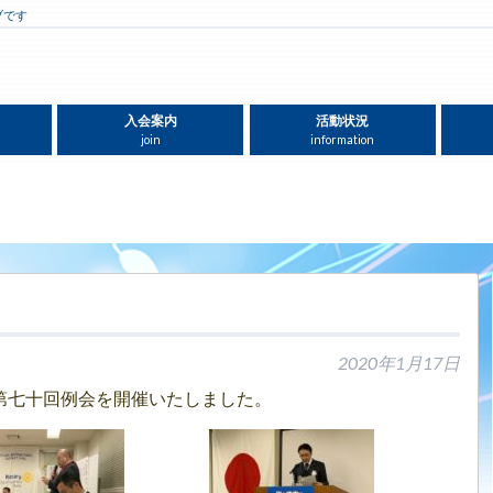
ブです
入会案内
活動状況
join
information
2020年1月17日
、第七十回例会を開催いたしました。